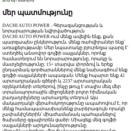
մեր պատմությունը
DACHI AUTO POWER - Գերազանցության և
նորարարության նվիրվածություն
DACHI AUTO POWER-ում մենք ավելին ենք, քան
պարզապես ընկերություն. մենք ռահվիրաներ ենք՝
առաքելությամբ: Մեր նպատակը բյուրեղյա պարզ է՝
ստեղծել անսովոր գոլֆի սայլակներ, որոնք
համատեղում են նորարարությունը, որակը և
մատչելիությունը: 15+ տարվա փորձով և երեք
ընդարձակ գործարաններով մենք նախագծում ենք
գոլֆի սայլակների ապագան: Մենք հպարտ ենք 42
արտադրական գծերի և 2237 արտադրական
օբյեկտների տերերով, ինչը թույլ է տալիս մեզ մեր
տրանսպորտային միջոցների բոլոր հիմնական
բաղադրիչները արտադրել տեղում: Այս
մակարդակի վերահսկողությունը ապահովում է, որ
մենք համապատասխանենք բարձրագույն որակի
չափանիշներին՝ միաժամանակ պահպանելով
ծախսերը զգալիորեն ցածր: Միացեք մեզ գոլֆի
սայլակների արդյունաբերությունը
վերաձևավորելու մեր ճանապարհորդությանը,