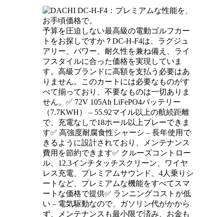
予算を圧迫しない最高級の電動ゴルフカー
トをお探しですか？DC-H-F4は、ラグジュ
アリー、パワー、耐久性を兼ね備え、ライ
フスタイルに合った価格を実現していま
す。高級ブランドに高額を支払う必要はあ
りません。このカートには必要なものがす
べて揃っており、不要なものは一切ありま
せん。✅ 72V 105Ah LiFePO4バッテリー
（7.7KWH） – 55.92マイル以上の航続距離
で、充電なしで18ホール以上プレーできま
す✅ 高強度耐腐食性シャーシ – 長年使用で
きるように設計されており、メンテナンス
費用を節約できます✅ クルーズコントロー
ル、12.3インチタッチスクリーン、ワイヤ
レス充電、プレミアムサウンド、4人乗りシ
ートなど、プレミアムな機能をすべてスマ
ートな価格で提供✅ ランニングコストが低
い – 電気駆動なので、ガソリン代がかから
ず、メンテナンスも最小限で済み、お金も