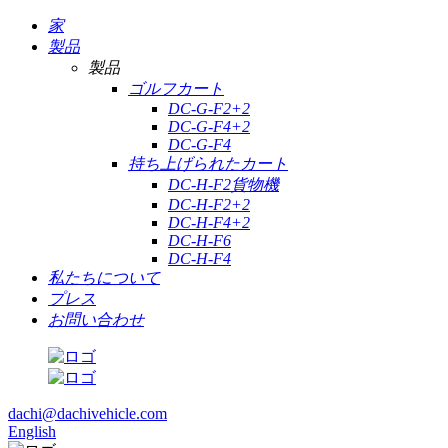
家
製品
製品
ゴルフカート
DC-G-F2+2
DC-G-F4+2
DC-G-F4
持ち上げられたカート
DC-H-F2貨物機
DC-H-F2+2
DC-H-F4+2
DC-H-F6
DC-H-F4
私たちについて
プレス
お問い合わせ
dachi@dachivehicle.com
English