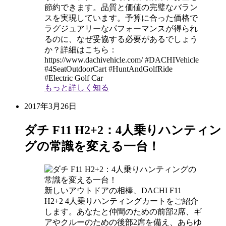
節約できます。品質と価値の完璧なバラン
スを実現しています。予算に合った価格で
ラグジュアリーなパフォーマンスが得られ
るのに、なぜ妥協する必要があるでしょう
か？詳細はこちら：
https://www.dachivehicle.com/ #DACHIVehicle
#4SeatOutdoorCart #HuntAndGolfRide
#Electric Golf Car
もっと詳しく知る
2017年3月26日
ダチ F11 H2+2：4人乗りハンティン
グの常識を変える一台！
新しいアウトドアの相棒、DACHI F11
H2+2 4人乗りハンティングカートをご紹介
します。あなたと仲間のための前部2席、ギ
アやクルーのための後部2席を備え、あらゆ