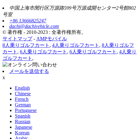
中国上海市閔行区万源路599号万源成開センター2号館802
号室
+86 13666825247
dachi@dachivehicle.com
© 著作権 - 2010-2023 : 全著作権所有。
サイトマップ
-
AMPモバイル
8人乗りゴルフカート
,
4人乗りゴルフカート
,
8人乗りゴルフ
カート
,
6人乗りゴルフカート
,
6人乗りゴルフカート
,
4人乗り
ゴルフカート
,
メールを送信する
x
English
Chinese
French
German
Portuguese
Spanish
Russian
Japanese
Korean
Arabic