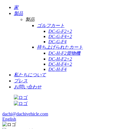
家
製品
製品
ゴルフカート
DC-G-F2+2
DC-G-F4+2
DC-G-F4
持ち上げられたカート
DC-H-F2貨物機
DC-H-F2+2
DC-H-F4+2
DC-H-F4
私たちについて
プレス
お問い合わせ
dachi@dachivehicle.com
English