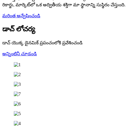
రికార్డు, మార్కెట్‌లో ఒక అద్వితీయ శక్తిగా మా స్థానాన్ని సుస్థిరం చేస్తుంది.
మరింత అన్వేషించండి
డాచ్ లో
చర్య
డాచ్ యొక్క డైనమిక్ ప్రపంచంలోకి ప్రవేశించండి
అన్నింటినీ చూడండి