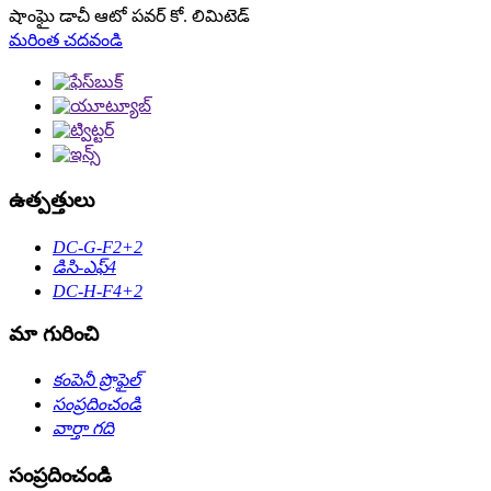
షాంఘై డాచీ ఆటో పవర్ కో. లిమిటెడ్
మరింత చదవండి
ఉత్పత్తులు
DC-G-F2+2
డిసి-ఎఫ్4
DC-H-F4+2
మా గురించి
కంపెనీ ప్రొఫైల్
సంప్రదించండి
వార్తా గది
సంప్రదించండి