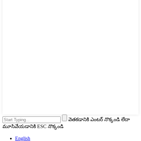
వెతకడానికి ఎంటర్ నొక్కండి లేదా
మూసివేయడానికి ESC నొక్కండి
English