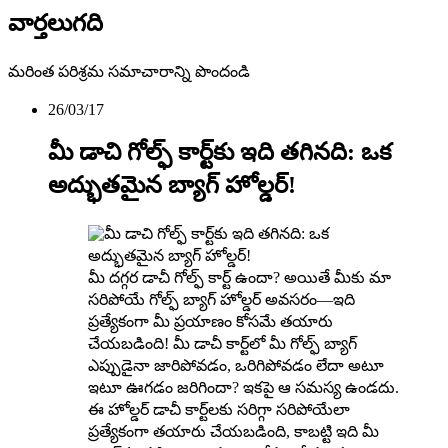
వార్తలు
గది
మరింత పరిశ్రమ సమాచారాన్ని పొందండి
26/03/17
మీ డాచి గోల్ఫ్ కార్ట్‌కు ఇది తగినది: ఒక
అద్భుతమైన బ్యాగ్ హోల్డర్!
మీ దగ్గర డాచీ గోల్ఫ్ కార్ట్ ఉందా? అయితే మీకు మా
సరిపోయే గోల్ఫ్ బ్యాగ్ హోల్డర్ అవసరం—ఇది
ప్రత్యేకంగా మీ ప్రయాణం కోసమే తయారు
చేయబడింది! మీ డాచీ కార్ట్‌లో మీ గోల్ఫ్ బ్యాగ్
ఎప్పుడైనా జారిపోవడం, ఒరిగిపోవడం లేదా అటూ
ఇటూ ఊగడం జరిగిందా? ఇకపై ఆ సమస్య ఉండదు.
ఈ హోల్డర్ డాచీ కార్ట్‌లకు సరిగ్గా సరిపోయేలా
ప్రత్యేకంగా తయారు చేయబడింది, కాబట్టి ఇది మీ