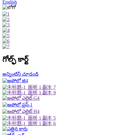
English
గోల్ఫ్ కార్ట్
అన్నింటినీ చూడండి