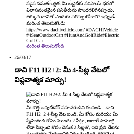
సరైన సమతుల్యత. మీ బడ్జెట్‌కు సరిపోయే ధరలో
విలాసవంతమైన పనితీరును పొందగలిగినప్పుడు,
తక్కువ దానితో ఎందుకు సరిపెట్టుకోవాలి? ఇప్పుడే
మరింత తెలుసుకోండి:
https://www.dachivehicle.com/ #DACHIVehicle
#4SeatOutdoorCart #HuntAndGolfRide#Electric
Golf Car
మరింత తెలుసుకోండి
26/03/17
డాచి F11 H2+2: మీ 4-సీట్ల వేటలో
విప్లవాత్మక మార్పు!
మీ కొత్త అవుట్‌డోర్ సహచరుడిని కలవండి—డాచి
F11 H2+2 4-సీట్ల వేట బండి. మీ కోసం మరియు మీ
స్నేహితుడి కోసం ముందు 2 సీట్లు, అలాగే సామాగ్రి
లేదా సిబ్బంది కోసం వెనుక 2 సీట్లతో, ఇది ప్రతి వేటను
సులభతరం చేయడానికి నిర్మించబడింది. కఠినమైన