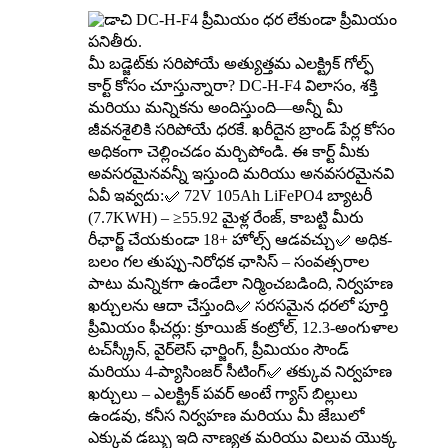
మీ బడ్జెట్‌కు సరిపోయే అత్యుత్తమ ఎలక్ట్రిక్ గోల్ఫ్
కార్ట్ కోసం చూస్తున్నారా? DC-H-F4 విలాసం, శక్తి
మరియు మన్నికను అందిస్తుంది—అన్నీ మీ
జీవనశైలికి సరిపోయే ధరకే. ఖరీదైన బ్రాండ్ పేర్ల కోసం
అధికంగా చెల్లించడం మర్చిపోండి. ఈ కార్ట్ మీకు
అవసరమైనవన్నీ ఇస్తుంది మరియు అనవసరమైనవి
ఏవీ ఇవ్వదు:✅ 72V 105Ah LiFePO4 బ్యాటరీ
(7.7KWH) – ≥55.92 మైళ్ల రేంజ్, కాబట్టి మీరు
రీఛార్జ్ చేయకుండా 18+ హోల్స్ ఆడవచ్చు✅ అధిక-
బలం గల తుప్పు-నిరోధక ఛాసిస్ – సంవత్సరాల
పాటు మన్నికగా ఉండేలా నిర్మించబడింది, నిర్వహణ
ఖర్చులను ఆదా చేస్తుంది✅ సరసమైన ధరలో పూర్తి
ప్రీమియం ఫీచర్లు: క్రూయిజ్ కంట్రోల్, 12.3-అంగుళాల
టచ్‌స్క్రీన్, వైర్‌లెస్ ఛార్జింగ్, ప్రీమియం సౌండ్
మరియు 4-ప్యాసింజర్ సీటింగ్✅ తక్కువ నిర్వహణ
ఖర్చులు – ఎలక్ట్రిక్ పవర్ అంటే గ్యాస్ బిల్లులు
ఉండవు, కనీస నిర్వహణ మరియు మీ జేబులో
ఎక్కువ డబ్బు ఇది నాణ్యత మరియు విలువ యొక్క