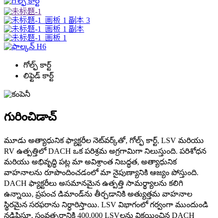
గోల్ఫ్ కార్ట్
లిఫ్టెడ్ కార్ట్
గురించి
డాచ్
మూడు అత్యాధునిక ఫ్యాక్టరీల నెట్‌వర్క్‌తో, గోల్ఫ్ కార్ట్, LSV మరియు
RV ఉత్పత్తిలో DACH ఒక పరిశ్రమ అగ్రగామిగా నిలుస్తుంది. పరిశోధన
మరియు అభివృద్ధి పట్ల మా అవిశ్రాంత నిబద్ధత, అత్యాధునిక
వాహనాలను రూపొందించడంలో మా నైపుణ్యానికి ఆజ్యం పోస్తుంది.
DACH ఫ్యాక్టరీలు అసమానమైన ఉత్పత్తి సామర్థ్యాలను కలిగి
ఉన్నాయి, ప్రపంచ డిమాండ్‌ను తీర్చడానికి అత్యుత్తమ వాహనాల
స్థిరమైన సరఫరాను నిర్ధారిస్తాయి. LSV విభాగంలో గర్వంగా ముందుండి
నడిపిస్తూ, సంవత్సరానికి 400,000 LSVలను విక్రయించిన DACH