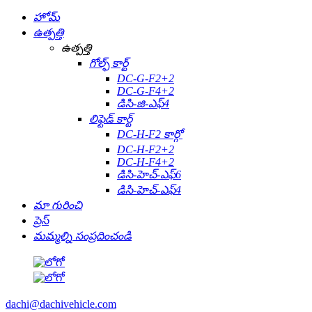
హోమ్
ఉత్పత్తి
ఉత్పత్తి
గోల్ఫ్ కార్ట్
DC-G-F2+2
DC-G-F4+2
డిసి-జి-ఎఫ్4
లిఫ్టెడ్ కార్ట్
DC-H-F2 కార్గో
DC-H-F2+2
DC-H-F4+2
డిసి-హెచ్-ఎఫ్6
డిసి-హెచ్-ఎఫ్4
మా గురించి
ప్రెస్
మమ్మల్ని సంప్రదించండి
dachi@dachivehicle.com