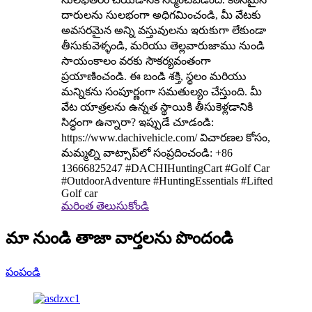
దారులను సులభంగా అధిగమించండి, మీ వేటకు
అవసరమైన అన్ని వస్తువులను ఇరుకుగా లేకుండా
తీసుకువెళ్ళండి, మరియు తెల్లవారుజాము నుండి
సాయంకాలం వరకు సౌకర్యవంతంగా
ప్రయాణించండి. ఈ బండి శక్తి, స్థలం మరియు
మన్నికను సంపూర్ణంగా సమతుల్యం చేస్తుంది. మీ
వేట యాత్రలను ఉన్నత స్థాయికి తీసుకెళ్లడానికి
సిద్ధంగా ఉన్నారా? ఇప్పుడే చూడండి:
https://www.dachivehicle.com/ విచారణల కోసం,
మమ్మల్ని వాట్సాప్‌లో సంప్రదించండి: +86
13666825247 #DACHIHuntingCart #Golf Car
#OutdoorAdventure #HuntingEssentials #Lifted
Golf car
మరింత తెలుసుకోండి
మా నుండి తాజా వార్తలను పొందండి
పంపండి