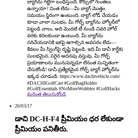
బ్యాగ్‌ను గట్టిగా బంధిస్తుంది. కోర్సులో గుంతలు
ఉన్నాయా? చింత లేదు—మీ బ్యాగ్ మొత్తం
సమయం స్థిరంగా ఉంటుంది. బ్యాగ్ లోడ్ చేయడం
కూడా చాలా సులభం. మీ గోల్ఫ్ బ్యాగ్‌ను హోల్డర్‌లో
పెట్టండి చాలు, అది మొదటి టీ నుండి చివరి హోల్
వరకు కదలకుండా ఉంటుంది. మీ బ్యాగ్‌ను
సరిచేయడానికి ఇకపై ఆగాల్సిన అవసరం లేదు—
కేవలం మీ స్వింగ్‌పై దృష్టి పెట్టండి. ఇది మీ డాచీ కార్ట్‌కు
సులభమైన, సరైన అదనపు వస్తువు. మీ గోల్ఫ్
ప్రయాణాలను మునుపెన్నడూ లేనంత సున్నితంగా
చేసుకోండి! డాచీ-ప్రత్యేకమైన గోల్ఫ్ బ్యాగ్ హోల్డర్‌ను
ఇక్కడ చూడండి: https://www.dachivehicle.com/
#DACHIGolfCart #GolfBagHolder
#GolfEssentials #NoMoreWobbles #GolfHacks
మరింత తెలుసుకోండి
26/03/17
డాచి DC-H-F4 ప్రీమియం ధర లేకుండా
ప్రీమియం పనితీరు.