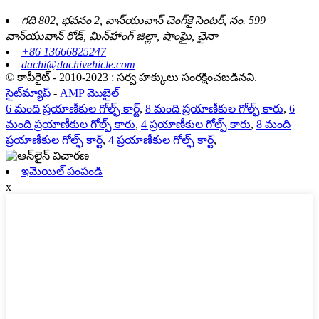
గది 802, భవనం 2, వాన్‌యువాన్ చెంగ్‌కై సెంటర్, నం. 599
వాన్‌యువాన్ రోడ్, మిన్‌హాంగ్ జిల్లా, షాంఘై, చైనా
+86 13666825247
dachi@dachivehicle.com
© కాపీరైట్ - 2010-2023 : సర్వ హక్కులు సంరక్షించబడినవి.
సైట్‌మ్యాప్
-
AMP మొబైల్
6 మంది ప్రయాణీకుల గోల్ఫ్ కార్ట్
,
8 మంది ప్రయాణీకుల గోల్ఫ్ కారు
,
6
మంది ప్రయాణీకుల గోల్ఫ్ కారు
,
4 ప్రయాణీకుల గోల్ఫ్ కారు
,
8 మంది
ప్రయాణీకుల గోల్ఫ్ కార్ట్
,
4 ప్రయాణీకుల గోల్ఫ్ కార్ట్
,
ఇమెయిల్ పంపండి
x