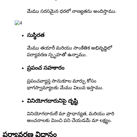
మేము సరసమైన ధరలో నాణ్యతను అందిస్తాము.
సుస్థిరత
మేము తయారీ మరియు సాంకేతిక అభివృద్ధిలో
పర్యావరణ స్పృహతో ఉన్నాము.
ప్రపంచ సహకారం
ప్రపంచవ్యాప్త సానుకూల మార్పు కోసం
భాగస్వామ్యాలకు మేము విలువ ఇస్తాము.
వినియోగదారునిపై దృష్టి
వినియోగదారులే మా ప్రాధాన్యత, మరియు వారి
అంచనాలకు మించి పని చేయడమే మా లక్ష్యం.
పర్యావరణ విధానం