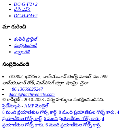
DC-G-F2+2
డిసి-ఎఫ్4
DC-H-F4+2
మా గురించి
కంపెనీ ప్రొఫైల్
సంప్రదించండి
వార్తా గది
సంప్రదించండి
గది 802, భవనం 2, వాన్‌యువాన్ చెంగ్‌కై సెంటర్, నం. 599
వాన్‌యువాన్ రోడ్, మిన్‌హాంగ్ జిల్లా, షాంఘై, చైనా
+86 13666825247
dachi@dachivehicle.com
© కాపీరైట్ - 2010-2023 : సర్వ హక్కులు సంరక్షించబడినవి.
సైట్‌మ్యాప్
-
AMP మొబైల్
8 మంది ప్రయాణీకుల గోల్ఫ్ కార్ట్
,
8 మంది ప్రయాణీకుల గోల్ఫ్ కారు
,
4
ప్రయాణీకుల గోల్ఫ్ కార్ట్
,
6 మంది ప్రయాణీకుల గోల్ఫ్ కారు
,
4
ప్రయాణీకుల గోల్ఫ్ కారు
,
6 మంది ప్రయాణీకుల గోల్ఫ్ కార్ట్
,