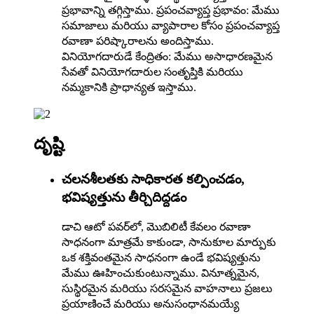
ప్రభావాన్ని తగ్గిస్తాము. ప్రపంచవ్యాప్త ప్రభావం: మేము
సమాజాలు మరియు వ్యాపారాల కోసం ప్రపంచవ్యాప్త
రవాణా పరిష్కారాలను అందిస్తాము.
వినియోగదారుడే కేంద్రితం: మేము అసాధారణమైన
సేవతో వినియోగదారుల సంతృప్తికి మరియు
నమ్మకానికి ప్రాధాన్యత ఇస్తాము.
దృష్టి
చలనశీలతకు సాధికారత కల్పించడం,
భవిష్యత్తును తీర్చిదిద్దడం
డాచి ఆటో పవర్‌లో, మొబిలిటీ కేవలం రవాణా
సాధనంగా మాత్రమే కాకుండా, సానుకూల మార్పుకు
ఒక శక్తివంతమైన సాధనంగా ఉండే భవిష్యత్తును
మేము ఊహించుకుంటున్నాము. వినూత్నమైన,
సుస్థిరమైన మరియు సరసమైన వాహనాలు ప్రజలు
ప్రయాణించే మరియు అనుసంధానమయ్యే