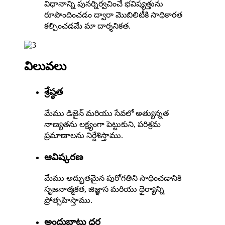
విధానాన్ని పునర్నిర్వచించే భవిష్యత్తును
రూపొందించడం ద్వారా మొబిలిటీకి సాధికారత
కల్పించడమే మా దార్శనికత.
విలువలు
శ్రేష్ఠత
మేము డిజైన్ మరియు సేవలో అత్యున్నత
నాణ్యతను లక్ష్యంగా పెట్టుకుని, పరిశ్రమ
ప్రమాణాలను నిర్దేశిస్తాము.
ఆవిష్కరణ
మేము అద్భుతమైన పురోగతిని సాధించడానికి
సృజనాత్మకత, జిజ్ఞాస మరియు ధైర్యాన్ని
ప్రోత్సహిస్తాము.
అందుబాటు ధర