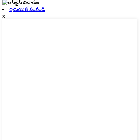
ఇమెయిల్ పంపండి
x