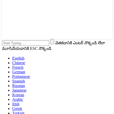
వెతకడానికి ఎంటర్ నొక్కండి లేదా
మూసివేయడానికి ESC నొక్కండి
English
Chinese
French
German
Portuguese
Spanish
Russian
Japanese
Korean
Arabic
Irish
Greek
Turkish