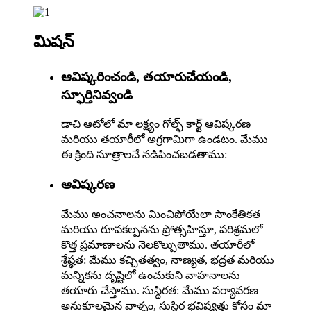
మిషన్
ఆవిష్కరించండి, తయారుచేయండి,
స్ఫూర్తినివ్వండి
డాచి ఆటోలో మా లక్ష్యం గోల్ఫ్ కార్ట్ ఆవిష్కరణ
మరియు తయారీలో అగ్రగామిగా ఉండటం. మేము
ఈ క్రింది సూత్రాలచే నడిపించబడతాము:
ఆవిష్కరణ
మేము అంచనాలను మించిపోయేలా సాంకేతికత
మరియు రూపకల్పనను ప్రోత్సహిస్తూ, పరిశ్రమలో
కొత్త ప్రమాణాలను నెలకొల్పుతాము. తయారీలో
శ్రేష్ఠత: మేము కచ్చితత్వం, నాణ్యత, భద్రత మరియు
మన్నికను దృష్టిలో ఉంచుకుని వాహనాలను
తయారు చేస్తాము. సుస్థిరత: మేము పర్యావరణ
అనుకూలమైన వాళ్ళం, సుస్థిర భవిష్యత్తు కోసం మా