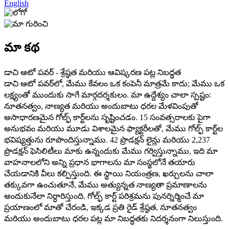
English
మా కథ
డాచి ఆటో పవర్ - శ్రేష్ఠత మరియు ఆవిష్కరణ పట్ల నిబద్ధత
డాచి ఆటో పవర్‌లో, మేము కేవలం ఒక కంపెనీ మాత్రమే కాదు; మేము ఒక
లక్ష్యంతో ముందుకు సాగే మార్గదర్శకులం. మా ఉద్దేశ్యం చాలా స్పష్టం:
నూతనత్వం, నాణ్యత మరియు అందుబాటు ధరల మేళవింపుతో
అసాధారణమైన గోల్ఫ్ కార్ట్‌లను సృష్టించడం. 15 సంవత్సరాలకు పైగా
అనుభవం మరియు మూడు విశాలమైన ఫ్యాక్టరీలతో, మేము గోల్ఫ్ కార్ట్‌ల
భవిష్యత్తును రూపొందిస్తున్నాము. 42 ప్రొడక్షన్ లైన్లు మరియు 2,237
ప్రొడక్షన్ ఫెసిలిటీలు మాకు ఉన్నందుకు మేము గర్విస్తున్నాము, ఇది మా
వాహనాలలోని అన్ని ప్రధాన భాగాలను మా సంస్థలోనే తయారు
చేయడానికి వీలు కల్పిస్తుంది. ఈ స్థాయి నియంత్రణ, ఖర్చులను చాలా
తక్కువగా ఉంచుతూనే, మేము అత్యున్నత నాణ్యతా ప్రమాణాలను
అందుకునేలా నిర్ధారిస్తుంది. గోల్ఫ్ కార్ట్ పరిశ్రమను పునర్నిర్మించే మా
ప్రయాణంలో మాతో చేరండి, ఇక్కడ ప్రతి రైడ్ శ్రేష్ఠత, నూతనత్వం
మరియు అందుబాటు ధరల పట్ల మా నిబద్ధతకు నిదర్శనంగా నిలుస్తుంది.