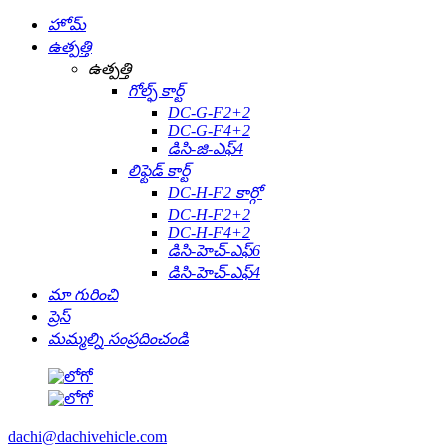
హోమ్
ఉత్పత్తి
ఉత్పత్తి
గోల్ఫ్ కార్ట్
DC-G-F2+2
DC-G-F4+2
డిసి-జి-ఎఫ్4
లిఫ్టెడ్ కార్ట్
DC-H-F2 కార్గో
DC-H-F2+2
DC-H-F4+2
డిసి-హెచ్-ఎఫ్6
డిసి-హెచ్-ఎఫ్4
మా గురించి
ప్రెస్
మమ్మల్ని సంప్రదించండి
dachi@dachivehicle.com