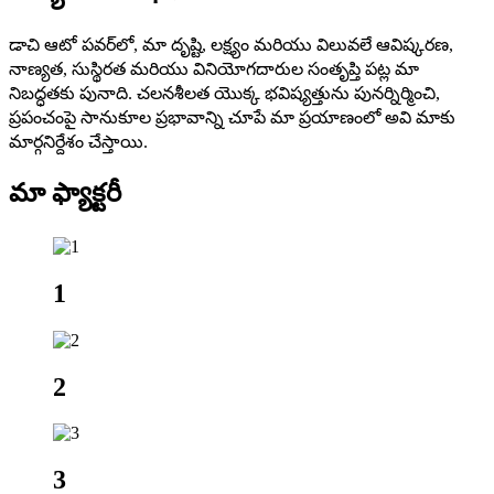
డాచి ఆటో పవర్‌లో, మా దృష్టి, లక్ష్యం మరియు విలువలే ఆవిష్కరణ,
నాణ్యత, సుస్థిరత మరియు వినియోగదారుల సంతృప్తి పట్ల మా
నిబద్ధతకు పునాది. చలనశీలత యొక్క భవిష్యత్తును పునర్నిర్మించి,
ప్రపంచంపై సానుకూల ప్రభావాన్ని చూపే మా ప్రయాణంలో అవి మాకు
మార్గనిర్దేశం చేస్తాయి.
మా ఫ్యాక్టరీ
1
2
3