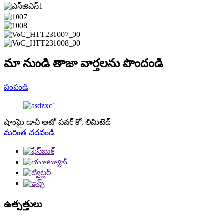
మా నుండి తాజా వార్తలను పొందండి
పంపండి
షాంఘై డాచీ ఆటో పవర్ కో. లిమిటెడ్
మరింత చదవండి
ఉత్పత్తులు