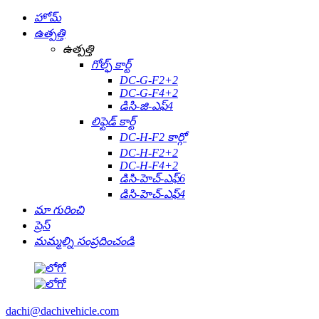
హోమ్
ఉత్పత్తి
ఉత్పత్తి
గోల్ఫ్ కార్ట్
DC-G-F2+2
DC-G-F4+2
డిసి-జి-ఎఫ్4
లిఫ్టెడ్ కార్ట్
DC-H-F2 కార్గో
DC-H-F2+2
DC-H-F4+2
డిసి-హెచ్-ఎఫ్6
డిసి-హెచ్-ఎఫ్4
మా గురించి
ప్రెస్
మమ్మల్ని సంప్రదించండి
dachi@dachivehicle.com