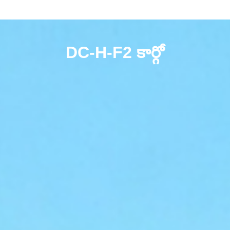
DC-H-F2 కార్గో