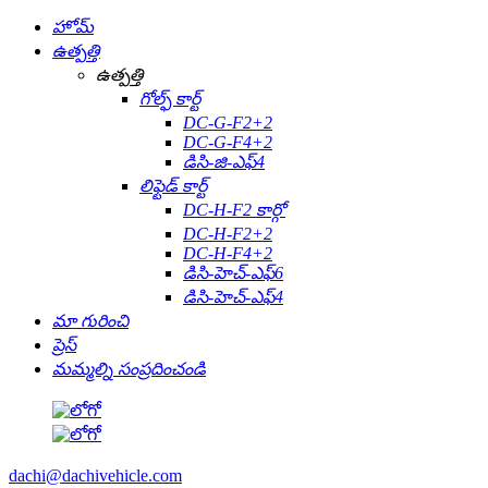
హోమ్
ఉత్పత్తి
ఉత్పత్తి
గోల్ఫ్ కార్ట్
DC-G-F2+2
DC-G-F4+2
డిసి-జి-ఎఫ్4
లిఫ్టెడ్ కార్ట్
DC-H-F2 కార్గో
DC-H-F2+2
DC-H-F4+2
డిసి-హెచ్-ఎఫ్6
డిసి-హెచ్-ఎఫ్4
మా గురించి
ప్రెస్
మమ్మల్ని సంప్రదించండి
dachi@dachivehicle.com